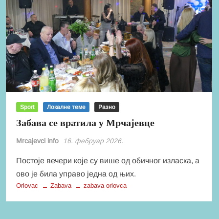
Sport
Локалне теме
Разно
Забава се вратила у Мрчајевце
Mrcajevci info
16. фебруар 2026.
Постоје вечери које су више од обичног изласка, а
ово је била управо једна од њих.
Orlovac
Zabava
zabava orlovca