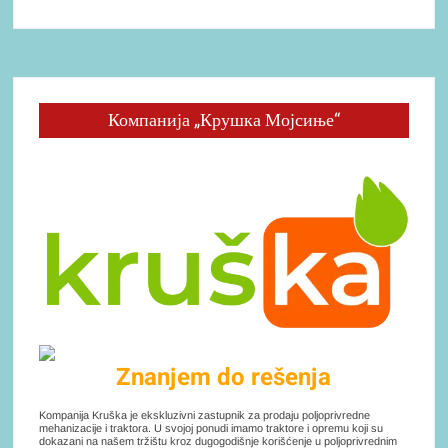
Компанија „Крушка Мојсиње“
Znanjem do rešenja
Kompanija Kruška je ekskluzivni zastupnik za prodaju poljoprivredne
mehanizacije i traktora. U svojoj ponudi imamo traktore i opremu koji su
dokazani na našem tržištu kroz dugogodišnje korišćenje u poljoprivrednim