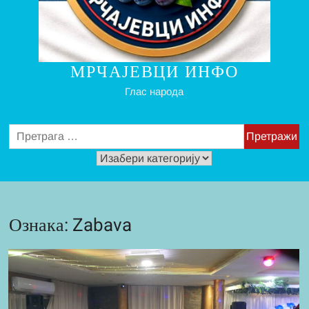
МРЧАЈЕВЦИ ИНФО
Глас народа
Претрага
за:
Изабери
за
читање
Ознака:
Zabava