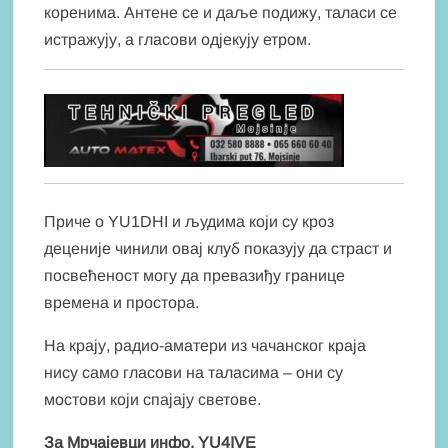
коренима. Антене се и даље подижу, таласи се
истражују, а гласови одјекују етром.
Приче о YU1DHI и људима који су кроз
деценије чинили овај клуб показују да страст и
посвећеност могу да превазиђу границе
времена и простора.
На крају, радио-аматери из чачанског краја
нису само гласови на таласима – они су
мостови који спајају светове.
За Мрчајевци инфо, YU4IVE