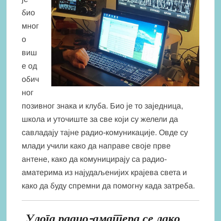
био
мног
о
виш
е од
обич
ног
позивног знака и клуба. Био је то заједница,
школа и уточиште за све који су желели да
савладају тајне радио-комуникације. Овде су
млади учили како да направе своје прве
антене, како да комуницирају са радио-
аматерима из најудаљенијих крајева света и
како да буду спремни да помогну када затреба.
„
Улога радио-аматера се лако