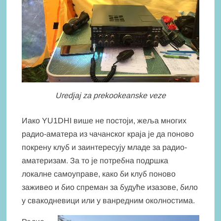
Uredjaj za prekookeanske veze
Иако YU1DHI више не постоји, жеља многих
радио-аматера из чачанског краја је да поново
покрену клуб и заинтересују младе за радио-
аматеризам. За то је потребна подршка
локалне самоуправе, како би клуб поново
заживео и био спреман за будуће изазове, било
у свакодневици или у ванредним околностима.