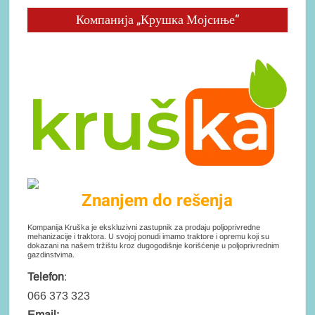
Компанија „Крушка Мојсиње“
Znanjem do rešenja
Kompanija Kruška je ekskluzivni zastupnik za prodaju poljoprivredne
mehanizacije i traktora. U svojoj ponudi imamo traktore i opremu koji su
dokazani na našem tržištu kroz dugogodišnje korišćenje u poljoprivrednim
gazdinstvima.
Telefon
:
066 373 323
Email: