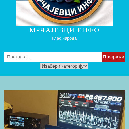
МРЧАЈЕВЦИ ИНФО
Глас народа
Претрага
за:
Изабери
за
читање