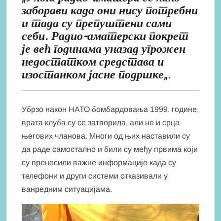
заборави када они нису потребни
и тада су препуштени сами
себи. Радио-аматерски покрет
је већ годинама уназад угрожен
недостатком средстава и
изостанком јасне подршке
„.
Убрзо након НАТО бомбардовања 1999. године,
врата клуба су се затворила, али не и срца
његових чланова. Многи од њих наставили су
да раде самостално и били су међу првима који
су преносили важне информације када су
телефони и други системи отказивали у
ванредним ситуацијама.