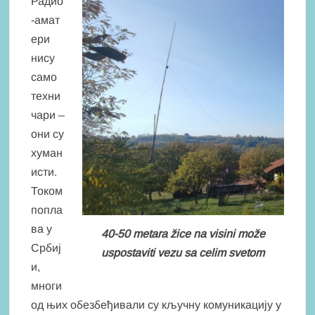
Радио
-амат
ери
нису
само
техни
чари –
они су
хуман
исти.
Током
попла
ва у
40-50 metara žice na visini može
Србиј
uspostaviti vezu sa celim svetom
и,
многи
од њих обезбеђивали су кључну комуникацију у