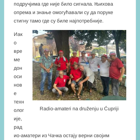
подручјима где није било сигнала. Њихова
опрема и знање омогућавали су да поруке
стигну тамо где су биле најпотребније.
Иак
о
вре
ме
дон
оси
нов
е
техн
Radio-amateri na druženju u Ćupriji
олог
ије,
рад
ио-аматери из Чачка остају верни својим