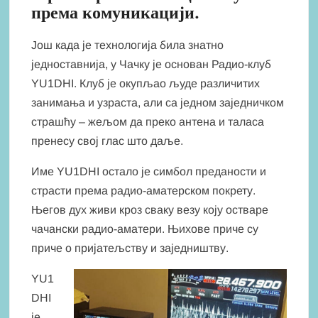
према комуникацији.
Још када је технологија била знатно
једноставнија, у Чачку је основан Радио-клуб
YU1DHI. Клуб је окупљао људе различитих
занимања и узраста, али са једном заједничком
страшћу – жељом да преко антена и таласа
пренесу свој глас што даље.
Име YU1DHI остало је симбол преданости и
страсти према радио-аматерском покрету.
Његов дух живи кроз сваку везу коју остваре
чачански радио-аматери. Њихове приче су
приче о пријатељству и заједништву.
YU1
DHI
је