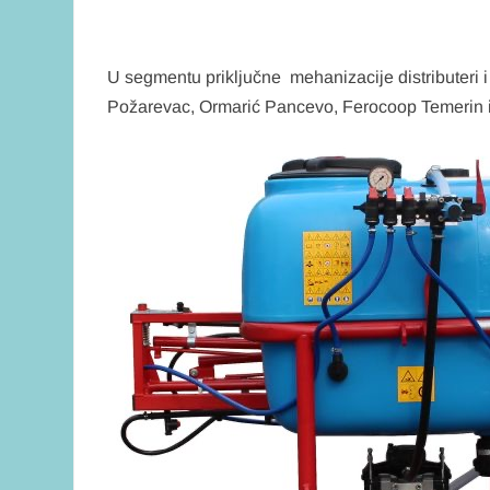
U segmentu priključne mehanizacije distributer
Požarevac, Ormarić Pancevo, Ferocoop Temerin i