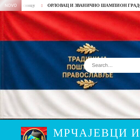
Skip
сницу
NOVO
ОРЛОВАЦ И ЗВАНИЧНО ШАМПИОН ГРАДСКЕ ЛИГЕ 
to
content
Search
МРЧАЈЕВЦИ 