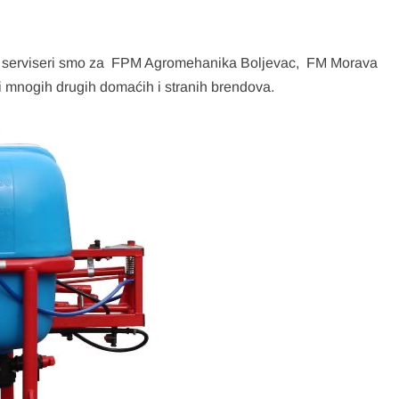
i i serviseri smo za FPM Agromehanika Boljevac, FM Morava
 mnogih drugih domaćih i stranih brendova.