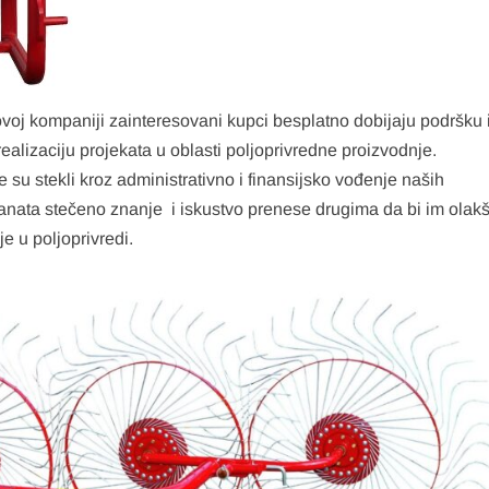
oj kompaniji zainteresovani kupci besplatno dobijaju podršku 
realizaciju projekata u oblasti poljoprivredne proizvodnje.
 su stekli kroz administrativno i finansijsko vođenje naših
anata stečeno znanje i iskustvo prenese drugima da bi im olakša
je u poljoprivredi.