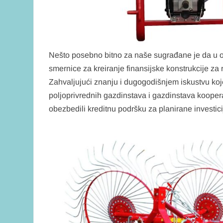
Nešto posebno bitno za naše sugrađane je da u ov
smernice za kreiranje finansijske konstrukcije za 
Zahvaljujući znanju i dugogodišnjem iskustvu koje
poljoprivrednih gazdinstava i gazdinstava kooper
obezbedili kreditnu podršku za planirane investici