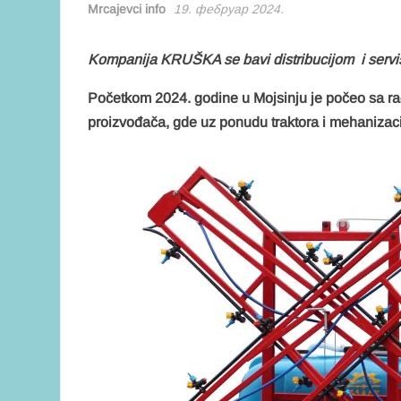
Mrcajevci info
19. фебруар 2024.
Kompanija KRUŠKA se bavi distribucijom i serviso
Početkom 2024. godine u Mojsinju јe počeo sa rad
proizvođača, gde uz ponudu traktora i mehanizacij