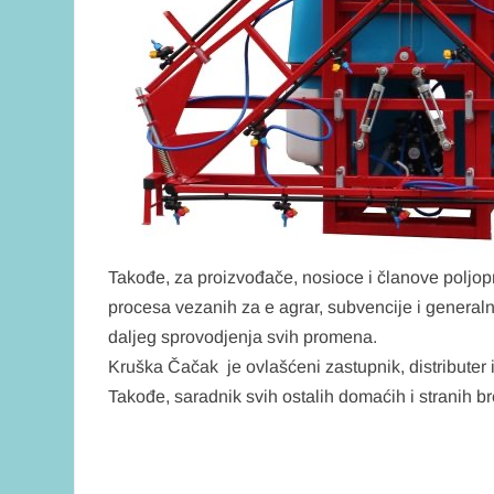
Takođe, za proizvođače, nosioce i članove poljo
procesa vezanih za e agrar, subvencije i general
daljeg sprovodjenja svih promena.
Kruška Čačak je ovlašćeni zastupnik, distribu
Takođe, saradnik svih ostalih domaćih i stranih 