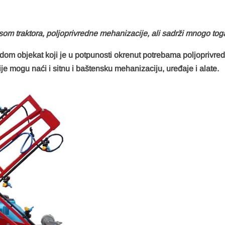
m traktora, poljoprivredne mehanizacije, ali sadrži mnogo toga
om objekat koji je u potpunosti okrenut potrebama poljoprivre
e mogu naći i sitnu i baštensku mehanizaciju, uređaje i alate.