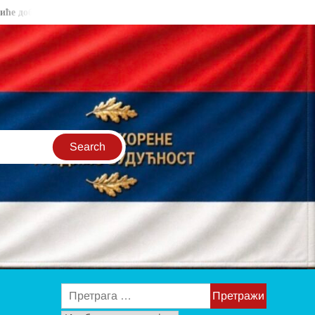
сена“
Орловац победом отворио плеј-оф, подршка стигла и од
Претрага
за: