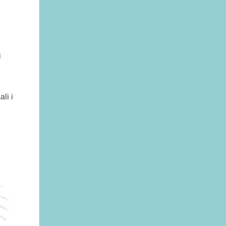
i
li i