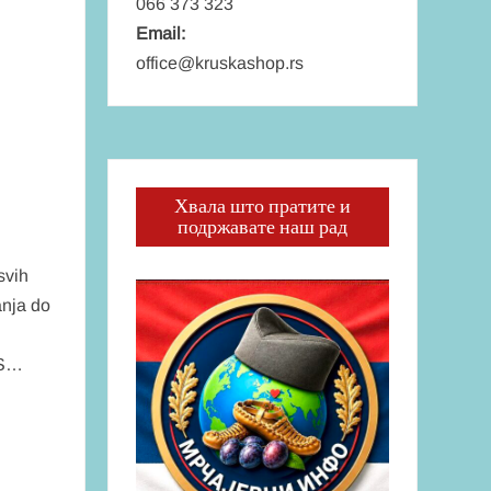
066 373 323
Email:
office@kruskashop.rs
Хвала што пратите и
подржавате наш рад
svih
anja do
US…