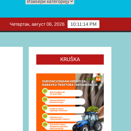
Изабери
за
читање
Четвртак, август 06, 2026
10:11:15 PM
KRUŠKA