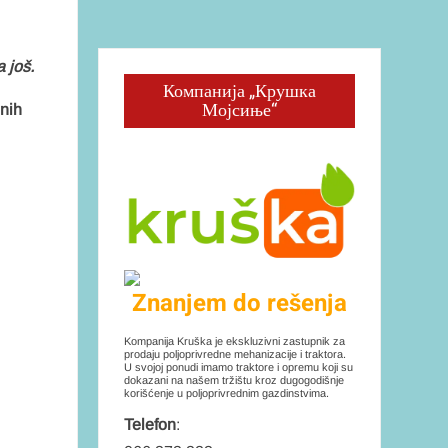
 još.
Компанија „Крушка
Мојсиње“
dnih
Znanjem do rešenja
Kompanija Kruška je ekskluzivni zastupnik za
prodaju poljoprivredne mehanizacije i traktora.
U svojoj ponudi imamo traktore i opremu koji su
dokazani na našem tržištu kroz dugogodišnje
korišćenje u poljoprivrednim gazdinstvima.
Telefon
: