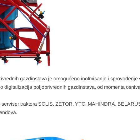
privrednih gazdinstava je omogućeno inofmisanje i sprovođenje 
no digitalizacija poljoprivrednih gazdinstava, od momenta osniv
ter i serviser traktora SOLIS, ZETOR, YTO, MAHINDRA, BELAR
brendova.